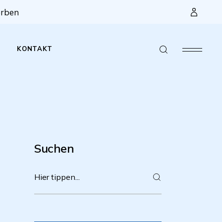
erben
KONTAKT
ophie
lexe
leitbild
d
ngskonzept
Suchen