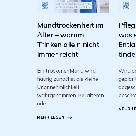
Mundtrockenheit im
Pfleg
Alter – warum
was 
Trinken allein nicht
Entl
immer reicht
änder
Ein trockener Mund wird
Wird da
häufig zunächst als kleine
geplan
Unannehmlichkeit
abgesch
wahrgenommen. Bei älteren
beschäf
ode
MEHR L
MEHR LESEN