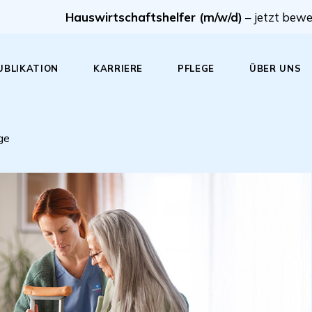
Hauswirtschaftshelfer (m/w/d)
– jetzt bew
UBLIKATION
KARRIERE
PFLEGE
ÜBER UNS
Hauswirtschaftshelfer (m/w/d)
Infos
Firmenphilos
ge
Verbundene Leistungskomp
Unternehmens
Hilfe im Haushalt bei
Pflegeleitbil
Schwangerschaft
Wertschätzu
Tagespflege