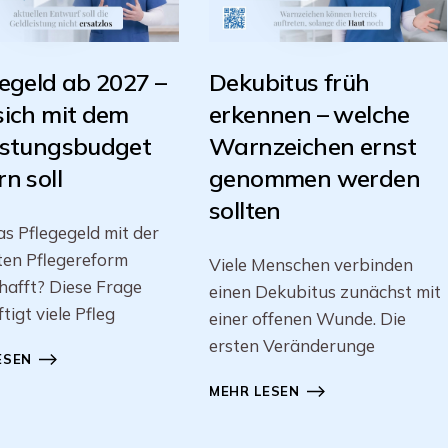
egeld ab 2027 –
Dekubitus früh
sich mit dem
erkennen – welche
astungsbudget
Warnzeichen ernst
n soll
genommen werden
sollten
s Pflegegeld mit der
ten Pflegereform
Viele Menschen verbinden
afft? Diese Frage
einen Dekubitus zunächst mit
tigt viele Pfleg
einer offenen Wunde. Die
ersten Veränderunge
ESEN
MEHR LESEN