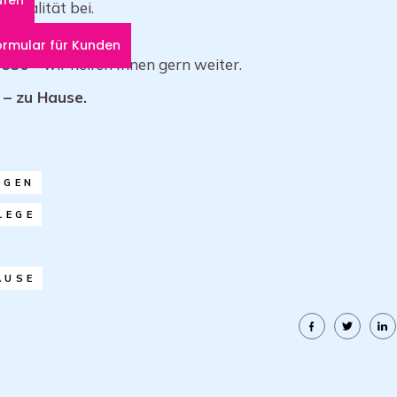
squalität bei.
ge?
ormular für Kunden
 930
– wir helfen Ihnen gern weiter.
 – zu Hause.
EGEN
LEGE
AUSE