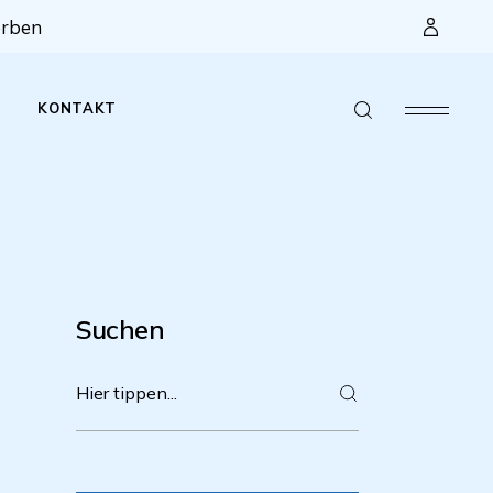
erben
KONTAKT
ophie
lexe
leitbild
d
ngskonzept
Suchen