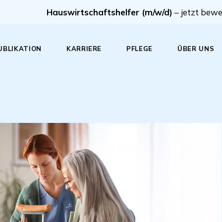
Hauswirtschaftshelfer (m/w/d)
– jetzt bew
UBLIKATION
KARRIERE
PFLEGE
ÜBER UNS
Hauswirtschaftshelfer (m/w/d)
Infos
Firmenphilos
Verbundene Leistungskomp
Unternehmens
Hilfe im Haushalt bei
Pflegeleitbil
Schwangerschaft
Wertschätzu
Tagespflege