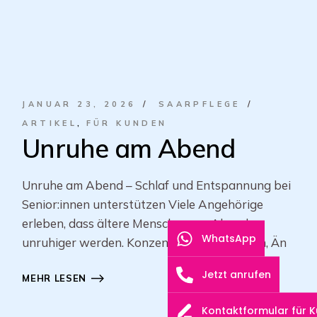
JANUAR 23, 2026
SAARPFLEGE
ARTIKEL
FÜR KUNDEN
Unruhe am Abend
Unruhe am Abend – Schlaf und Entspannung bei
Senior:innen unterstützen Viele Angehörige
erleben, dass ältere Menschen am Abend
WhatsApp
unruhiger werden. Konzentration lässt nach, Än
Jetzt anrufen
MEHR LESEN
Kontaktformular für 