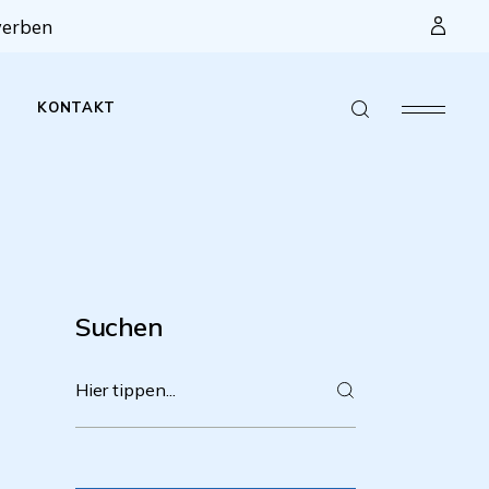
werben
KONTAKT
ophie
lexe
leitbild
d
ngskonzept
Suchen