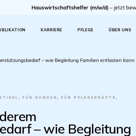
Hauswirtschaftshelfer (m/w/d)
– jetzt be
UBLIKATION
KARRIERE
PFLEGE
ÜBER UNS
Hauswirtschaftshelfer (m/w/d)
Infos
Firmenphilos
rstützungsbedarf – wie Begleitung Familien entlasten kann
Verbundene Leistungskomp
Unternehmens
Hilfe im Haushalt bei
Pflegeleitbil
Schwangerschaft
Wertschätzu
Tagespflege
RTIKEL
FÜR KUNDEN
FÜR PFLEGEKRÄFTE
nderem
edarf – wie Begleitung