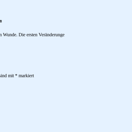
n
en Wunde. Die ersten Veränderunge
sind mit
*
markiert