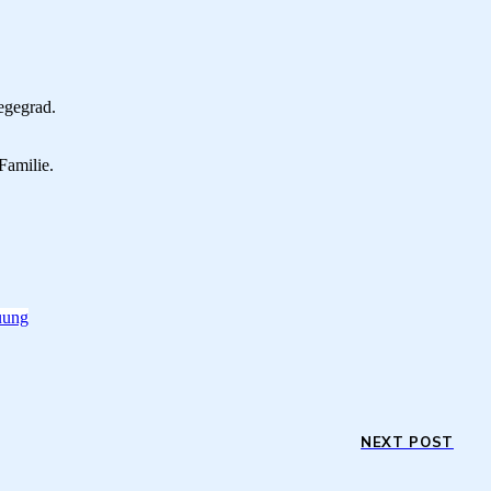
egegrad.
Familie.
uung
NEXT POST