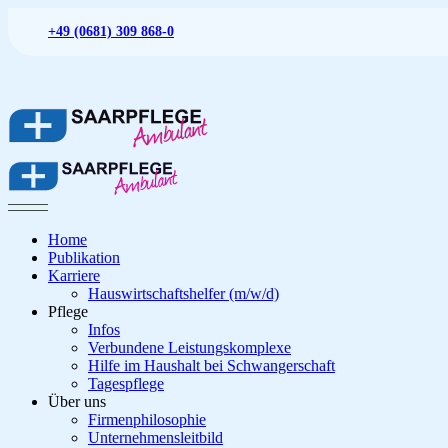
Zum
+49 (0681) 309 868-0
Inhalt
springen
Hauswirtschaftshelfer (m/w/d)
Infos
Firmenphilosophie
Verbundene Leistungskomplexe
Unternehmensleitbild
Hilfe im Haushalt bei Schwangerschaft
Pflegeleitbild
Tagespflege
Wertschätzungskonzept
Home
Publikation
Karriere
Hauswirtschaftshelfer (m/w/d)
Pflege
Infos
Verbundene Leistungskomplexe
Hilfe im Haushalt bei Schwangerschaft
Tagespflege
Über uns
Firmenphilosophie
Unternehmensleitbild