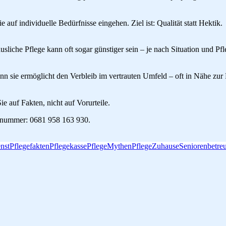
 auf individuelle Bedürfnisse eingehen. Ziel ist: Qualität statt Hektik.
liche Pflege kann oft sogar günstiger sein – je nach Situation und Pfl
n sie ermöglicht den Verbleib im vertrauten Umfeld – oft in Nähe zur 
ie auf Fakten, nicht auf Vorurteile.
fonnummer: 0681 958 163 930.
nst
Pflegefakten
Pflegekasse
PflegeMythen
PflegeZuhause
Seniorenbetre