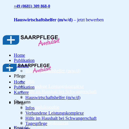
+49 (0681) 309 868-0
Hauswirtschaftshelfer (m/w/d)
– jetzt bewerben
Home
Publikation
Karriere
Hauswirtschaftshelfer (m/w/d)
Pflege
Infos
Home
Verbundene Leistungskomplexe
Publikation
Hilfe im Haushalt bei Schwangerschaft
Karriere
Tagespflege
Hauswirtschaftshelfer (m/w/d)
Über uns
Pflege
Firmenphilosophie
Infos
Unternehmensleitbild
Verbundene Leistungskomplexe
Pflegeleitbild
Hilfe im Haushalt bei Schwangerschaft
Wertschätzungskonzept
Tagespflege
Kontakt
Über uns