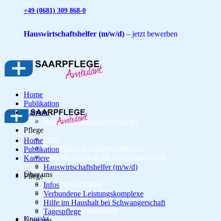
+49 (0681) 309 868-0
Hauswirtschaftshelfer (m/w/d)
– jetzt bewerben
Home
Publikation
Karriere
Hauswirtschaftshelfer (m/w/d)
Pflege
Infos
Home
Verbundene Leistungskomplexe
Publikation
Hilfe im Haushalt bei Schwangerschaft
Karriere
Tagespflege
Hauswirtschaftshelfer (m/w/d)
Über uns
Pflege
Firmenphilosophie
Infos
Unternehmensleitbild
Verbundene Leistungskomplexe
Pflegeleitbild
Hilfe im Haushalt bei Schwangerschaft
Wertschätzungskonzept
Tagespflege
Kontakt
Über uns