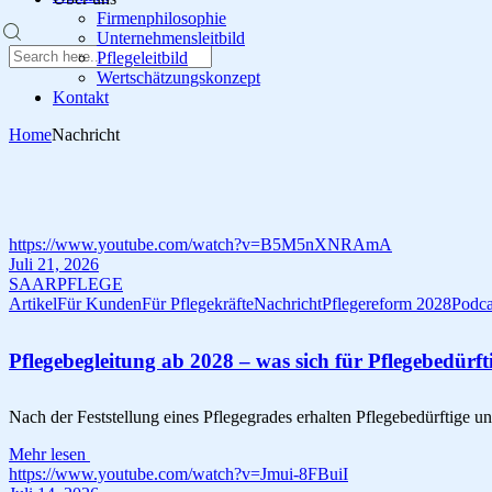
Firmenphilosophie
Unternehmensleitbild
Pflegeleitbild
Wertschätzungskonzept
Kontakt
Home
Nachricht
https://www.youtube.com/watch?v=B5M5nXNRAmA
Juli 21, 2026
SAARPFLEGE
Artikel
Für Kunden
Für Pflegekräfte
Nachricht
Pflegereform 2028
Podca
Pflegebegleitung ab 2028 – was sich für Pflegebedürf
Nach der Feststellung eines Pflegegrades erhalten Pflegebedürftige un
Mehr lesen
https://www.youtube.com/watch?v=Jmui-8FBuiI