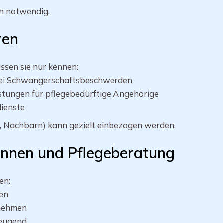
rn notwendig.
ren
ssen sie nur kennen:
 bei Schwangerschaftsbeschwerden
istungen für pflegebedürftige Angehörige
ienste
e, Nachbarn) kann gezielt einbezogen werden.
innen und Pflegeberatung
en:
ren
 nehmen
beugend