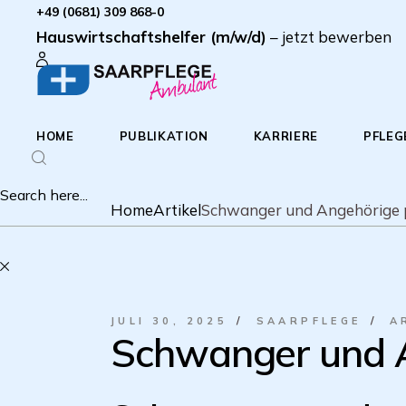
Zum
+49 (0681) 309 868-0
Inhalt
Hauswirtschaftshelfer (m/w/d)
– jetzt bewerben
springen
HOME
PUBLIKATION
KARRIERE
PFLEG
Home
Artikel
Schwanger und Angehörige 
JULI 30, 2025
SAARPFLEGE
A
Schwanger und A