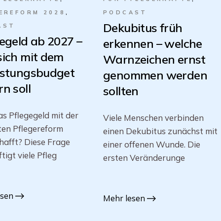
EREFORM 2028
PODCAST
Dekubitus früh
AST
egeld ab 2027 –
erkennen – welche
sich mit dem
Warnzeichen ernst
astungsbudget
genommen werden
n soll
sollten
s Pflegegeld mit der
Viele Menschen verbinden
ten Pflegereform
einen Dekubitus zunächst mit
afft? Diese Frage
einer offenen Wunde. Die
tigt viele Pfleg
ersten Veränderunge
esen
Mehr lesen