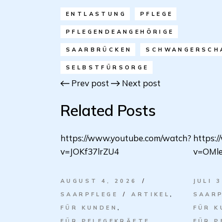
ENTLASTUNG
PFLEGE
PFLEGENDEANGEHÖRIGE
SAARBRÜCKEN
SCHWANGERSCH
SELBSTFÜRSORGE
Prev post
Next post
Related Posts
https://www.youtube.com/watch?
https:
v=JOKf37lrZU4
v=OMle
AUGUST 4, 2026
JULI 
SAARPFLEGE
ARTIKEL
SAARP
FÜR KUNDEN
FÜR K
FÜR PFLEGEKRÄFTE
FÜR P