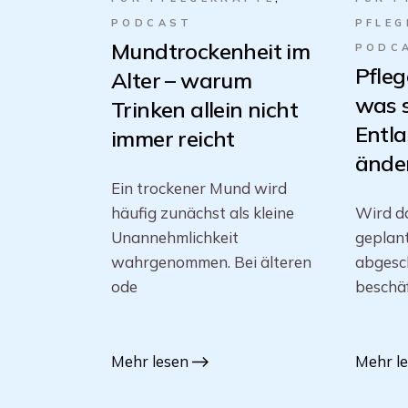
PODCAST
PFLEG
Mundtrockenheit im
PODC
Pfleg
Alter – warum
was 
Trinken allein nicht
Entl
immer reicht
änder
Ein trockener Mund wird
häufig zunächst als kleine
Wird da
Unannehmlichkeit
geplan
wahrgenommen. Bei älteren
abgesch
ode
beschäf
Mehr lesen
Mehr l