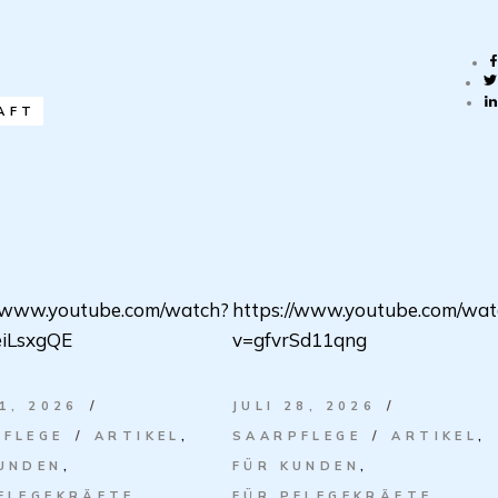
AFT
//www.youtube.com/watch?
https://www.youtube.com/wat
iLsxgQE
v=gfvrSd11qng
31, 2026
JULI 28, 2026
FLEGE
ARTIKEL
SAARPFLEGE
ARTIKEL
UNDEN
FÜR KUNDEN
FLEGEKRÄFTE
FÜR PFLEGEKRÄFTE