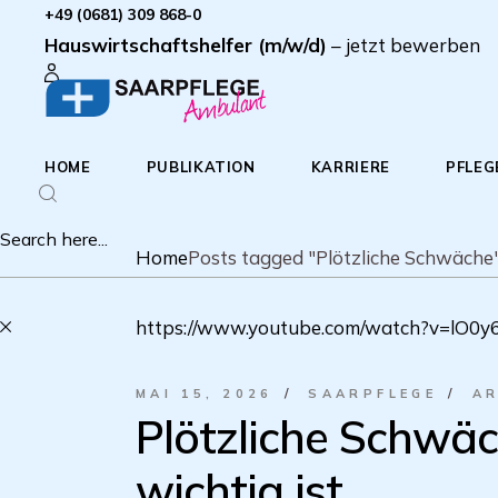
Zum
+49 (0681) 309 868-0
Inhalt
Hauswirtschaftshelfer (m/w/d)
– jetzt bewerben
springen
HOME
PUBLIKATION
KARRIERE
PFLEG
Home
Posts tagged "Plötzliche Schwäche
https://www.youtube.com/watch?v=lO0
MAI 15, 2026
SAARPFLEGE
AR
Plötzliche Schwäc
wichtig ist