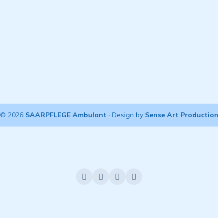
© 2026
SAARPFLEGE Ambulant
· Design by
Sense Art Productio